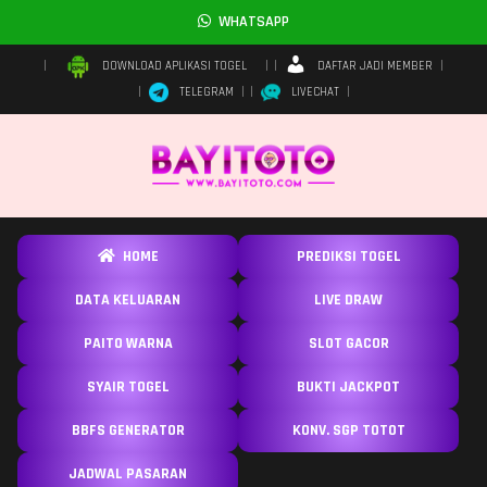
WHATSAPP
DAFTAR JADI MEMBER
DOWNLOAD APLIKASI TOGEL
TELEGRAM
LIVECHAT
HOME
PREDIKSI TOGEL
DATA KELUARAN
LIVE DRAW
PAITO WARNA
SLOT GACOR
SYAIR TOGEL
BUKTI JACKPOT
BBFS GENERATOR
KONV. SGP TOTOT
JADWAL PASARAN