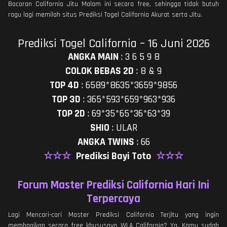
Bocoran California Jitu Malam ini secara free, sehingga tidak butuh
ragu lagi memilah situs Prediksi Togel California Akurat serta Jitu.
Prediksi Togel California – 16 Juni 2026
ANGKA MAIN
:
3 6 5 9 8
COLOK BEBAS 2D
:
8 & 9
TOP 4D
:
6589*8635*3659*9856
TOP 3D
:
365*593*659*963*936
TOP 2D
:
69*35*65*36*63*39
SHIO
:
ULAR
ANGKA TWINS
:
66
☆☆☆
Prediksi Bayi Toto
☆☆☆
Forum Master Prediksi California Hari Ini
Terpercaya
Lagi Mencari-cari Master Prediksi California Terjitu yang ingin
membagikan secara free khususnya WLA California? Ya, Kamu sudah