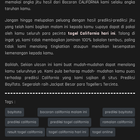
memakai angka jitu hasil dari Bocoran CALIFORNIA kami selaku angka
taruhan kamu.
Jangan hingga melupakan peluang dengan hasil prediksi-prediksi jitu
yang telah kami bagikan malam ini kepada kamu supaya dapat di pakai
oleh kamu seluruh para pecinta
togel California hari ini
. Tolong di
ingat ya, kami tidak membagikan jaminan 100% bakalan tembus, paling
tidak kami menolong tingkatkan ataupun menaikan kesempatan
kemenangan kepada kamu.
Baiklah, Sekian ulasan ini kami buat mudah-mudahan dapat menolong
kamu seluruhnya ya. Kami pula berharap mudah- mudahan kamu puas
terhadap prediksi California yang kami sajikan di situs Prediksi
BayiToto. Segeralah raih Jackpot Besar para Togellers Tercinta.
Tags :
bayitoto
bocoran california malam ini
prediksi bayitoto
prediksi california
prediksi togel california
ramalan california
result togel california
togel california hari ini
togel online