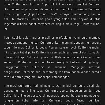
togel California malam ini. Dapat dikatakan seluruh prediksi California
jitu malam ini pula senantiasa diracik memakai informasi California
prize sangat lengkap. Gimana tidak? Lumayan memandang kembali
seluruh informasi California pools yang telah kami sajikan di atas,
Togelmania telah dapat memperoleh angka main togel California hari
ini.
Tidak sedikit pula master prediktor profesional yang pula memakai
metode gampang mencari California jitu malam ini dengan memandang
tabel informasi California pools. Apalagi seluruh syair California malam
ini ataupun tabel paito California sesungguhnya berasal dari kumpulan
informasi togel California pools ini. Oleh sebab seperti itu informasi
keluaran California hari ini terus menjadi terkenal di golongan
penggemar toto California di Indonesia. Mengingat informasi
pengeluaran California hari ini membagikan kemudahan kepada pemain
toto California yang mau mencapai kemenangan.
Informasi California hari ini pula terus menjadi gampang dicari oleh
penggemar judi online togel California pools. Sebagian bandar togel
California online terpercaya di Indonesia apalagi bersedia membagikan
rangkuman tabel informasi California pools. Tetapi demikian,