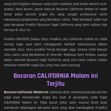
yang kami bagikan ataupun yang kami sediakan pula bukan berarti asal-
asalan. Kami berani Jamin Seluruh Bocoran California Malam ini telah
lewat pakar peracik angka jitu yang sangat profesional serta
mempunyai pengalaman yang bertahun- tahun. Tidak terdapat salah nya
pula berupaya Prediksi Bocoran Togel California yang kami sajikan tiap
harinya di situs ini.
Prediksi BAYITOTO Selaku Situs Prediksi Jitu California malam ini, tidak
kurang ingat pula kami menegaskan kembali bahwasanya dalam
memilah situs situs prediksi harap berjaga- jaga, karena telah banyak
situs palsu yang berkeliaran di internet. Makanya kami himbau supaya
dapat memilah Bocoran Togel California yang situs kami sajikan selaku
landasan memilah angka jitu yang mau kamu pasang.
Bocoran CALIFORNIA Malam ini
Terjitu
Bocoran California Malam Ini
nyatanya akan menolong banyak pecinta
togel buat memperoleh angka jitu buat di pasangkan pada Togel
CALIFORNIA Malam ini. Tidak butuh takut kami muncul disini buat
memenuhi kebahagian bersama kami yang akan membagikan Prediksi