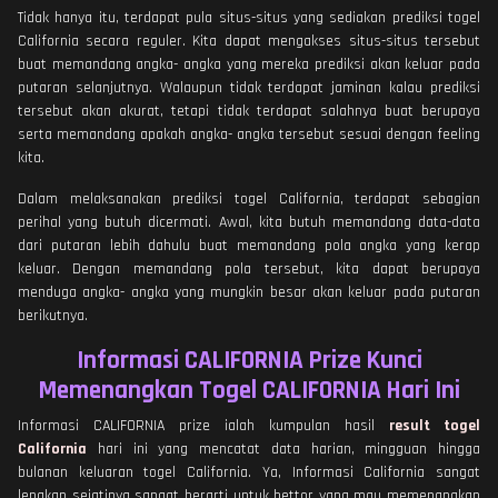
Tidak hanya itu, terdapat pula situs-situs yang sediakan prediksi togel
California secara reguler. Kita dapat mengakses situs-situs tersebut
buat memandang angka- angka yang mereka prediksi akan keluar pada
putaran selanjutnya. Walaupun tidak terdapat jaminan kalau prediksi
tersebut akan akurat, tetapi tidak terdapat salahnya buat berupaya
serta memandang apakah angka- angka tersebut sesuai dengan feeling
kita.
Dalam melaksanakan prediksi togel California, terdapat sebagian
perihal yang butuh dicermati. Awal, kita butuh memandang data-data
dari putaran lebih dahulu buat memandang pola angka yang kerap
keluar. Dengan memandang pola tersebut, kita dapat berupaya
menduga angka- angka yang mungkin besar akan keluar pada putaran
berikutnya.
Informasi CALIFORNIA Prize Kunci
Memenangkan Togel CALIFORNIA Hari Ini
Informasi CALIFORNIA prize ialah kumpulan hasil
result togel
California
hari ini yang mencatat data harian, mingguan hingga
bulanan keluaran togel California. Ya, Informasi California sangat
lengkap sejatinya sangat berarti untuk bettor yang mau memenangkan