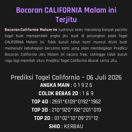
Bocoran CALIFORNIA Malam ini
Terjitu
Bocoran California Malam Ini
nyatanya akan menolong banyak pecinta
togel buat memperoleh angka jitu buat di pasangkan pada Togel
CALIFORNIA Malam ini. Tidak butuh takut kami muncul disini buat
memenuhi kebahagian bersama kami yang akan membagikan Prediksi
Bocoran California Jitu Malam ini secara free, sehingga tidak butuh
ragu lagi memilah situs Prediksi Togel California Akurat serta Jitu.
Prediksi Togel California – 06 Juli 2026
ANGKA MAIN
:
0 1 9 2 6
COLOK BEBAS 2D
:
1 & 9
TOP 4D
:
2691*6109*0192*1962
TOP 3D
:
210*920*192*201*019
TOP 2D
:
01*02*10*09*21*12
SHIO
:
KERBAU