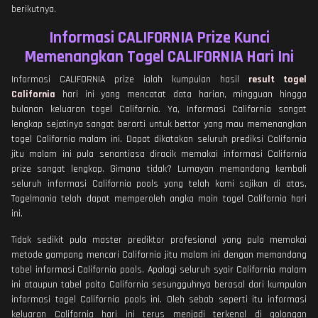
berikutnya.
Informasi CALIFORNIA Prize Kunci
Memenangkan Togel CALIFORNIA Hari Ini
Informasi CALIFORNIA prize ialah kumpulan hasil
result togel
California
hari ini yang mencatat data harian, mingguan hingga
bulanan keluaran togel California. Ya, Informasi California sangat
lengkap sejatinya sangat berarti untuk bettor yang mau memenangkan
togel California malam ini. Dapat dikatakan seluruh prediksi California
jitu malam ini pula senantiasa diracik memakai informasi California
prize sangat lengkap. Gimana tidak? Lumayan memandang kembali
seluruh informasi California pools yang telah kami sajikan di atas,
Togelmania telah dapat memperoleh angka main togel California hari
ini.
Tidak sedikit pula master prediktor profesional yang pula memakai
metode gampang mencari California jitu malam ini dengan memandang
tabel informasi California pools. Apalagi seluruh syair California malam
ini ataupun tabel paito California sesungguhnya berasal dari kumpulan
informasi togel California pools ini. Oleh sebab seperti itu informasi
keluaran California hari ini terus menjadi terkenal di golongan