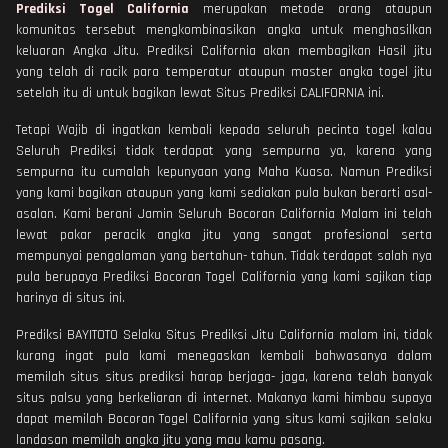
Prediksi Togel California
merupakan metode orang ataupun
komunitas tersebut mengkombinasikan angka untuk menghasilkan
keluaran Angka Jitu. Prediksi California akan membagikan Hasil jitu
yang telah di racik para temperatur ataupun master angka togel jitu
setelah itu di untuk bagikan lewat Situs Prediksi CALIFORNIA ini.
Tetapi Wajib di ingatkan kembali kepada seluruh pecinta togel kalau
Seluruh Prediksi tidak terdapat yang sempurna ya, karena yang
sempurna itu cumalah kepunyaan yang Maha Kuasa. Namun Prediksi
yang kami bagikan ataupun yang kami sediakan pula bukan berarti asal-
asalan. Kami berani Jamin Seluruh Bocoran California Malam ini telah
lewat pakar peracik angka jitu yang sangat profesional serta
mempunyai pengalaman yang bertahun- tahun. Tidak terdapat salah nya
pula berupaya Prediksi Bocoran Togel California yang kami sajikan tiap
harinya di situs ini.
Prediksi BAYITOTO Selaku Situs Prediksi Jitu California malam ini, tidak
kurang ingat pula kami menegaskan kembali bahwasanya dalam
memilah situs situs prediksi harap berjaga- jaga, karena telah banyak
situs palsu yang berkeliaran di internet. Makanya kami himbau supaya
dapat memilah Bocoran Togel California yang situs kami sajikan selaku
landasan memilah angka jitu yang mau kamu pasang.